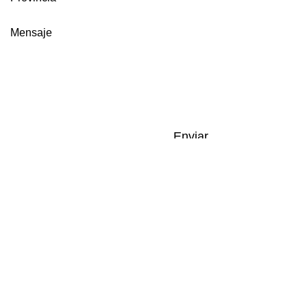
Enviar
Paseo del Nacimiento N30, Ojén 29610.
Málaga
E-mail:
brian@escuelaeuropeadeshiatsu.com
Tel.: +
34 691606023
Federación Europea
de Shiatsu