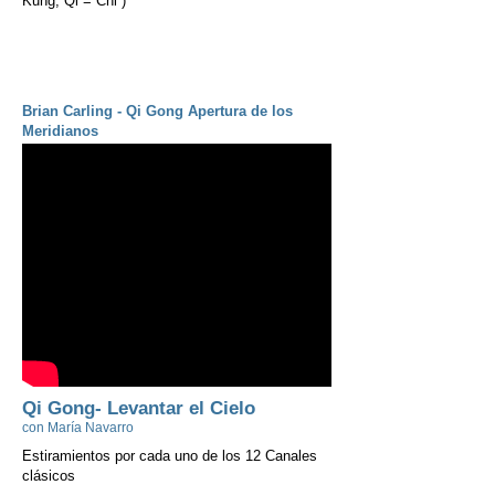
Kung; Qi = Chi )​
Brian Carling - Qi Gong
​Apertura de los
Meridianos
Qi Gong- Levantar el Cielo
con María Navarro
Estiramientos por cada uno de los 12 Canales
clásicos