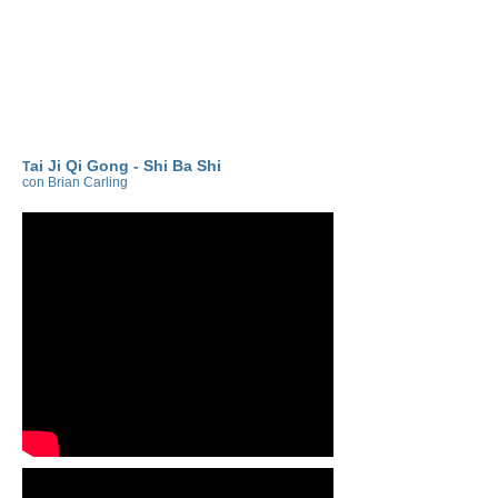
ai Ji Qi Gong - Shi Ba Shi
T
con Brian Carling