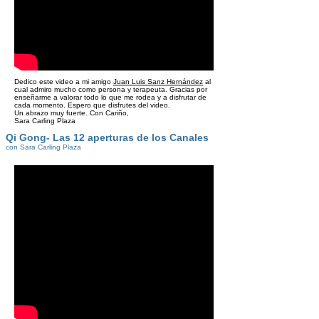
Dedico este video a mi amigo
Juan Luis Sanz Hernández
al
cual admiro mucho como persona y terapeuta. Gracias por
enseñarme a valorar todo lo que me rodea y a disfrutar de
cada momento. Espero que disfrutes del video.
Un abrazo muy fuerte. Con Cariño,
Sara Carling Plaza
Qi Gong- Las 12 aperturas de los Canales
con Sara Carling Plaza