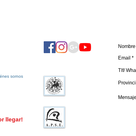
énes somos
Federación Europea
de Shiatsu
Asociación de
Profesionales de
 llegar!
Shiatsu en España