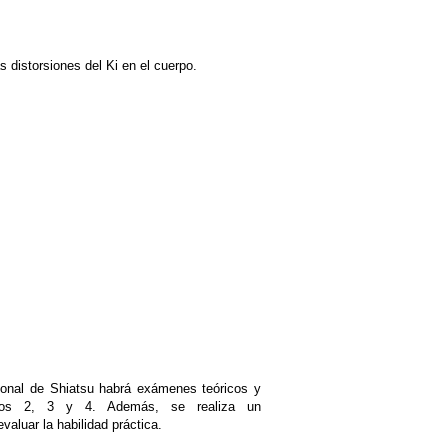
s distorsiones del Ki en el cuerpo.
istema de
sesoramiento
ional de Shiatsu habrá exámenes teóricos y
clos 2, 3 y 4. Además, se realiza un
aluar la habilidad práctica.