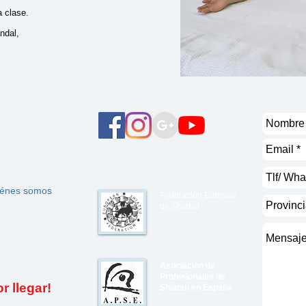
 clase.
ndal,
énes somos
Federación Europea
de Shiatsu
Asociación de
Profesionales de
 llegar!
Shiatsu en España