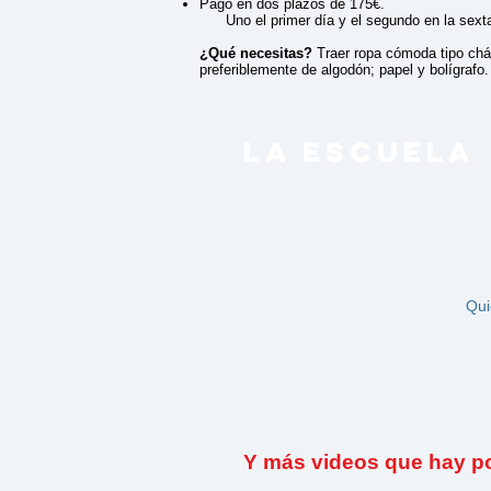
Pago en dos plazos de 175€.
Uno el primer día y el segundo en la sexta
¿Qué necesitas?
Traer ropa cómoda tipo chá
preferiblemente de algodón; papel y bolígrafo.
LA ESCUELA
Qui
Y más videos que hay por