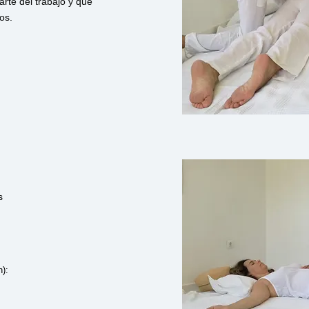
arte del trabajo y que
os.
s
n):