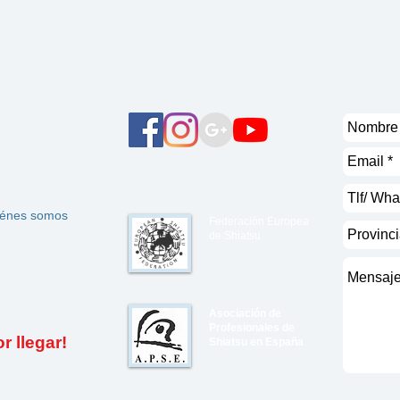
énes somos
Federación Europea
de Shiatsu
Asociación de
Profesionales de
 llegar!
Shiatsu en España