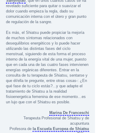
Sanyinjiao
, que en unos cuantos casos se ha
revelado suficiente para quitar o suavizar el
dolor cuando empieza la regla, dado su
comunicación interna con el útero y gran punto
de regulación de la sangre.
Es más, el Shiatsu puede propiciar la mejoría
de muchos síntomas relacionados con
desequilibrios energéticos y lo puede hacer
utilizando las distintas fases del ciclo
menstrual, siguiendo de esta forma el proceso
interno de la energía vital de una mujer, puesto
que en cada una de las cuatro fases intervienen
energías orgánicas diferentes. Entrar en la
consulta de tu terapeuta de Shiatsu, sentarse y
que él/ella te pregunte, entre otras cosas-: ¿En
qué fase de tu ciclo estás?...y que adapte el
tratamiento de Shiatsu a la realidad
fisioenergetica femenina de ese momento…es
un lujo que con el Shiatsu es posible.
Marina De Franceschi
Terapeuta Profesional de Shiatsu y de
acupuntura
Profesora de
la Escuela Europea de Shiatsu