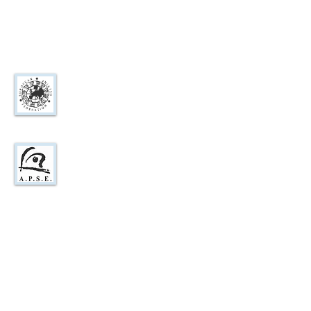
Málaga
E-mail:
brian@escuelaeuropeadeshiatsu.com
Tel.: +
34 691606023
Federación Europea
de Shiatsu
Asociación de Profesionales de
Shiatsu en España
LA ESCUELA