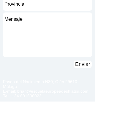
Enviar
Paseo del Nacimiento N30, Ojén 29610.
Málaga
E-mail:
brian@escuelaeuropeadeshiatsu.com
Tel.: +
34 691606023
Federación Europea
de Shiatsu