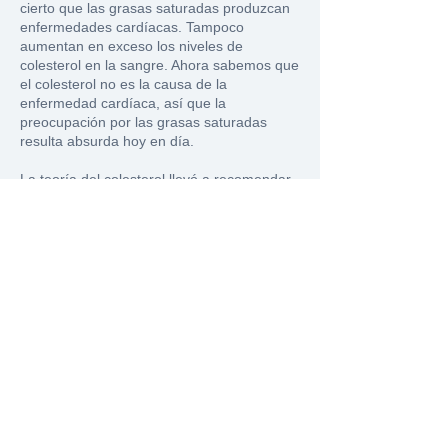
cierto que las grasas saturadas produzcan
enfermedades cardíacas. Tampoco
aumentan en exceso los niveles de
colesterol en la sangre. Ahora sabemos que
el colesterol no es la causa de la
enfermedad cardíaca, así que la
preocupación por las grasas saturadas
resulta absurda hoy en día.
La teoría del colesterol llevó a recomendar
alimentos sin grasa, con pocas calorías, lo
que trajo consigo el consumo de otros
alimentos que
han causado esta epidemia de
inflamaciones. La medicina convencional
cometió un tremendo error cuando
aconsejó a la gente que evitara las
grasas saturadas en favor de los alimentos
ricos en ácidos grasos omega-6.
Ahora
tenemos una epidemia de inflamación de
las arterias, que conduce a enfermedad
cardíaca y otras muertes silenciosas.
Lo
que usted puede hacer es consumir
alimentos integrales, de los que su abuela