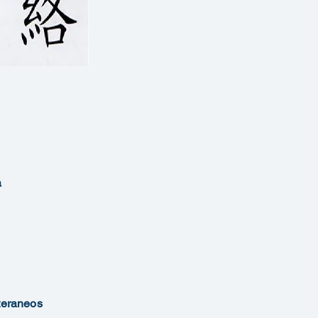
a
teraneos