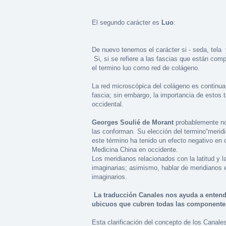
El segundo carácter es
Luo
:
De nuevo tenemos el carácter si - seda, tela y
Si, si se refiere a las fascias que están com
el termino luo como red de colágeno.
La red microscópica del colágeno es continua
fascia; sin embargo, la importancia de estos 
occidental.
Georges Soulié de Morant
probablemente no 
las conforman. Su elección del termino“meridi
este término ha tenido un efecto negativo en 
Medicina China en occidente.
Los meridianos relacionados con la latitud y la
imaginarias; asimismo, hablar de meridianos 
imaginarios.
La traducción Canales nos ayuda a entende
ubicuos que cubren todas las componente
Esta clarificación del concepto de los Canales