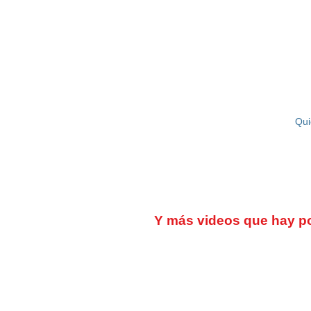
LA ESCUELA
Qui
Y más videos que hay por
Paseo del Nacimiento N30, Ojén 2
Málaga