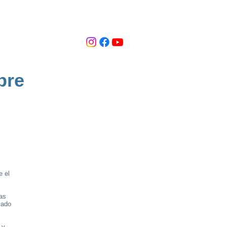
bre
e el
nas
jado
 y