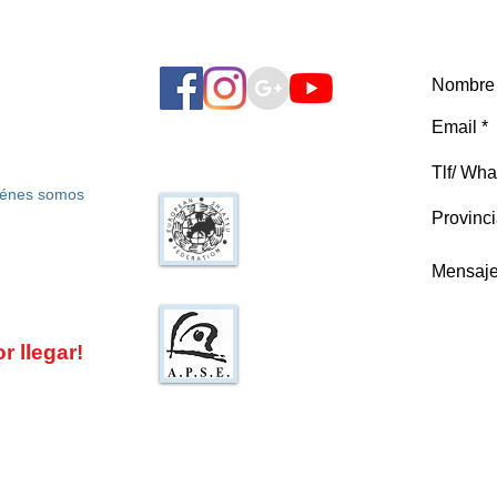
énes somos
Federación Europea
de Shiatsu
Asociación de
Profesionales de
 llegar!
Shiatsu en España
9610.