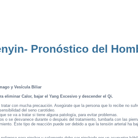
nyin- Pronóstico del Hom
ago y Vesícula Biliar
 eliminar Calor, bajar el Yang Excesivo y descender el Qi.
tratar con mucha precaución. Asegúrate que la persona que lo recibe no sufr
ensibilidad del seno carotideo.
e se va a tratar si tiene alguna patología, para evitar problemas.
eos o se desvanece durante o después del tratamiento, tumbarla con las pier
miento. Éste tipo de reacción puede ser debido a que la tensión arterial ha ba
peligroso para pinchar y solamente debe ser pinchado por un acupuntor hábil